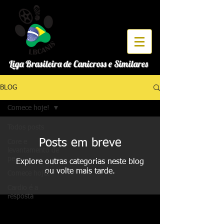
Liga Brasileira de Canicross e Similares
BLOG
Comece hoje!
Todos posts
Posts em breve
Core e
levantamento de
pe
Explore outras categorias neste blog
ou volte mais tarde.
Comece hoje!
Cardio é a
resposta
Filiados a IFSS
Apoio